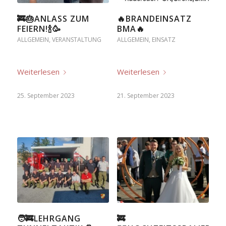
🚒🎂ANLASS ZUM
🔥BRANDEINSATZ
FEIERN!🍾🥳
BMA🔥
ALLGEMEIN
,
VERANSTALTUNG
ALLGEMEIN
,
EINSATZ
Weiterlesen
Weiterlesen
25. September 2023
21. September 2023
🧑‍🚒LEHRGANG
🚒