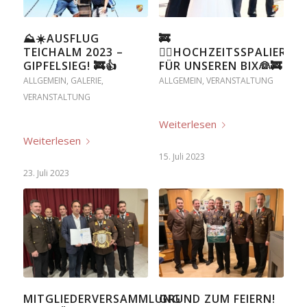
⛰☀️AUSFLUG
🚒
TEICHALM 2023 –
🤵‍♂️HOCHZEITSSPALIER
GIPFELSIEG! 🚒👍
FÜR UNSEREN BIX👰🚒
ALLGEMEIN
,
GALERIE
,
ALLGEMEIN
,
VERANSTALTUNG
VERANSTALTUNG
Weiterlesen
Weiterlesen
15. Juli 2023
23. Juli 2023
MITGLIEDERVERSAMMLUNG
GRUND ZUM FEIERN!