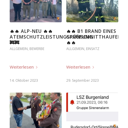
🔥🔥 ALP-NEU 🔥🔥
🔥🔥 B1 BRAND EINES
ATEMSCHUTZLEISTUNGSPRÜFUNG
GRÜNSCHNITTHAUFENS
🚒🚒
🔥🔥
ALLGEMEIN
,
BEWERBE
ALLGEMEIN
,
EINSATZ
Weiterlesen
Weiterlesen
14. Oktober 2023
29. September 2023