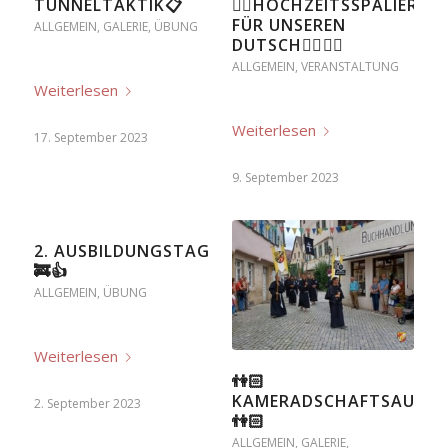
TUNNELTAKTIK📋
🤵‍♂️HOCHZEITSSPALIER
FÜR UNSEREN
ALLGEMEIN
,
GALERIE
,
ÜBUNG
DUTSCH👰‍♀️👰‍♀️
ALLGEMEIN
,
VERANSTALTUNG
Weiterlesen
Weiterlesen
17. September 2023
9. September 2023
2. AUSBILDUNGSTAG
🚒👍
ALLGEMEIN
,
ÜBUNG
Weiterlesen
👫🏻
KAMERADSCHAFTSAUSFL
2. September 2023
👫🏻
ALLGEMEIN
,
GALERIE
,