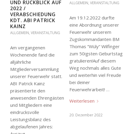
UND RÜCKBLICK AUF
ALLGEMEIN
,
VERANSTALTUNG
2022 /
VERABSCHIEDUNG
Am 19.12.2022 durfte
KDT. ABI PATRICK
eine Abordnung unserer
KAINZ
Feuerwehr unserem
ALLGEMEIN
,
VERANSTALTUNG
Zugskommandanten BM
Thomas “Wüly“ Wilfinger
Am vergangenen
zum 50igsten Geburtstag
Wochenende fand die
gratulieren!Auf diesem
alljährliche
Weg nochmals alles Gute
Mitgliederversammlung
und weiterhin viel Freude
unserer Feuerwehr statt.
bei deiner
ABI Patrick Kainz
Feuerwehrarbeit! …
präsentierte den
anwesenden Ehrengästen
Weiterlesen
und Mitgliedern eine
eindrucksvolle
20. Dezember 2022
Leistungsbilanz des
abgelaufenen Jahres:
Auszug…