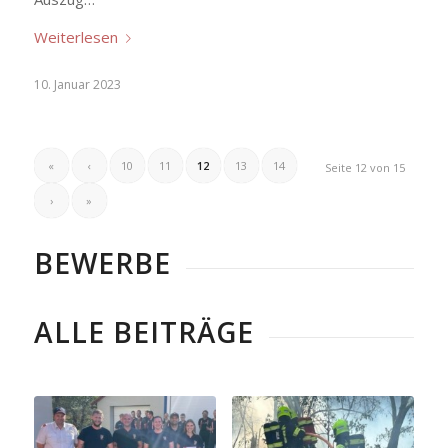
Weiterlesen
10. Januar 2023
«
‹
10
11
12
13
14
Seite 12 von 15
›
»
BEWERBE
ALLE BEITRÄGE