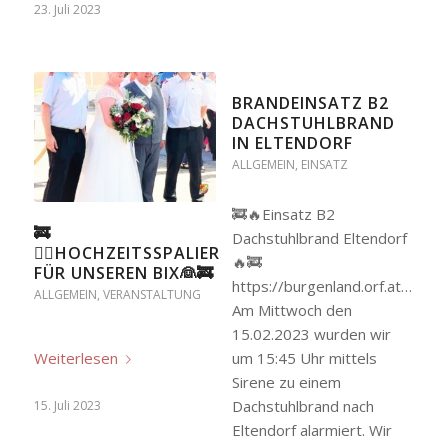
23. Juli 2023
BRANDEINSATZ B2
DACHSTUHLBRAND
IN ELTENDORF
ALLGEMEIN
,
EINSATZ
🚒🔥Einsatz B2
🚒
Dachstuhlbrand Eltendorf
🤵‍♂️HOCHZEITSSPALIER
🔥🚒
FÜR UNSEREN BIX👰🚒
https://burgenland.orf.at/stor
ALLGEMEIN
,
VERANSTALTUNG
Am Mittwoch den
15.02.2023 wurden wir
Weiterlesen
um 15:45 Uhr mittels
Sirene zu einem
Dachstuhlbrand nach
15. Juli 2023
Eltendorf alarmiert. Wir