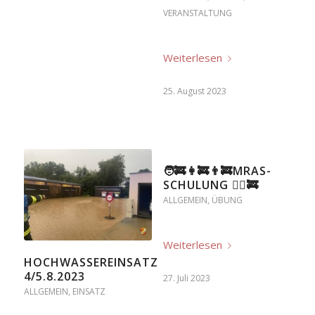
VERANSTALTUNG
Weiterlesen
25. August 2023
🧑‍🚒👩‍🚒👨‍🚒MRAS-
SCHULUNG 🧗‍♂️🚒
ALLGEMEIN
,
ÜBUNG
Weiterlesen
HOCHWASSEREINSATZ
4/5.8.2023
27. Juli 2023
ALLGEMEIN
,
EINSATZ