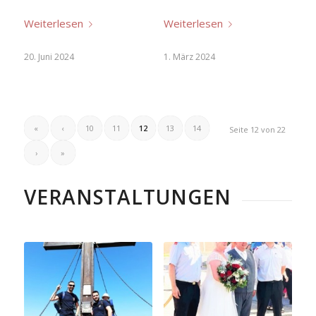
Weiterlesen
Weiterlesen
20. Juni 2024
1. März 2024
«
‹
10
11
12
13
14
Seite 12 von 22
›
»
VERANSTALTUNGEN