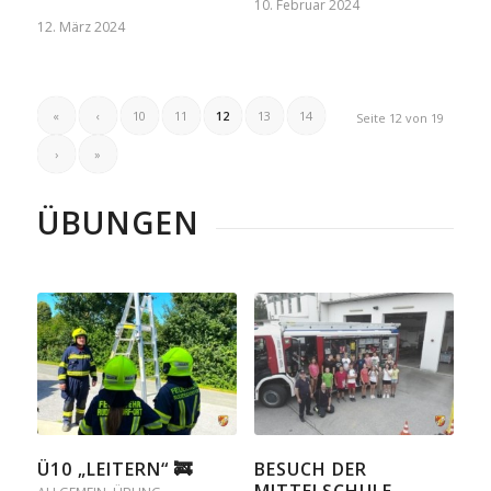
10. Februar 2024
12. März 2024
«
‹
10
11
12
13
14
Seite 12 von 19
›
»
ÜBUNGEN
Ü10 „LEITERN“ 🚒
BESUCH DER