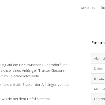
Aktuelles
Üb
Einsat
Alarmst
ung auf die B65 zwischen Rudersdorf und
Datum:
Deichsel eines Anhänger Traktor Gespann
ur im Feierabendverkehr.
Einsatz
 und mittels Stapler der Anhänger von der
Mannsch
zt wurde bei dem Unfall niemand.
Fahrze