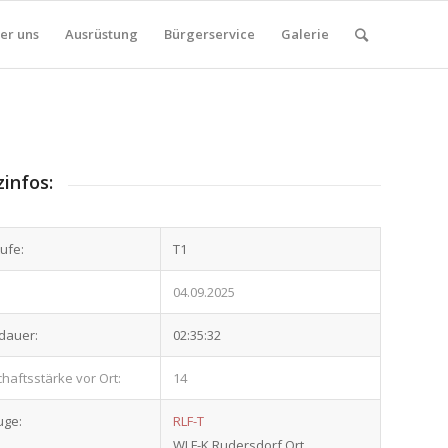
er uns
Ausrüstung
Bürgerservice
Galerie
zinfos:
ufe:
T1
04.09.2025
dauer:
02:35:32
aftsstärke vor Ort:
14
uge:
RLF-T
WLF-K Rudersdorf Ort