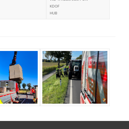
KDOF
HUB