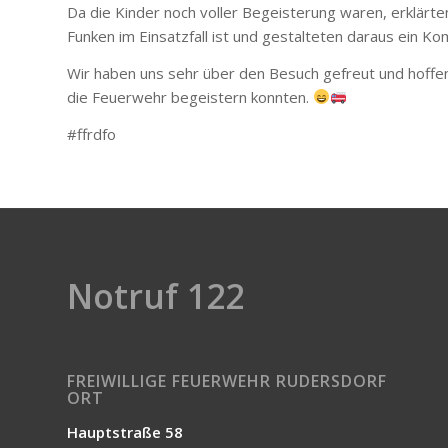
Da die Kinder noch voller Begeisterung waren, erklärten
Funken im Einsatzfall ist und gestalteten daraus ein Ko
Wir haben uns sehr über den Besuch gefreut und hoffen,
die Feuerwehr begeistern konnten.
#ffrdfo
Notruf 122
FREIWILLIGE FEUERWEHR RUDERSDORF
ORT
Hauptstraße 58