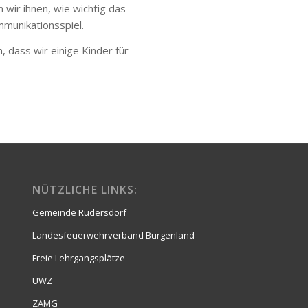
 wir ihnen, wie wichtig das
mmunikationsspiel.
 dass wir einige Kinder für
NÜTZLICHE LINKS:
Gemeinde Rudersdorf
Landesfeuerwehrverband Burgenland
Freie Lehrgangsplätze
UWZ
ZAMG