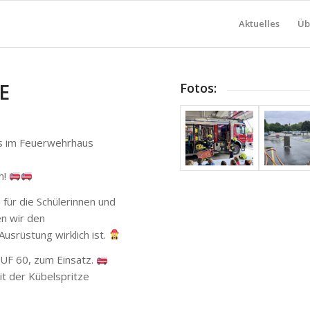
Aktuelles
Üb
E
Fotos:
ns im Feuerwehrhaus
h!
für die Schülerinnen und
en wir den
usrüstung wirklich ist.
LUF 60, zum Einsatz.
it der Kübelspritze