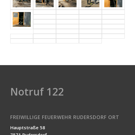
Notruf 122
FREIWILLIGE FEUERWEHR RUDERSDORF ORT
Hauptstraße 58
7571 Rudersdorf