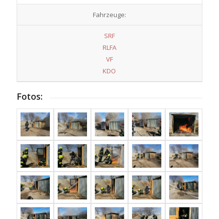
Fahrzeuge:
SRF
RLFA
VF
KDO
Fotos: